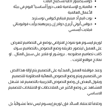
كونسيكتيتور أدايبا يسكينج أليايت
فالمبادئ الإسلامية تلعب دوراً أساسيا ً اليوم في بيئة
الأعمال العالمية
يوت انيم أد مينيم فينايم,كيواس نوستريد
ديواس أيوتي أريري دولار إن ريبريهينديرأيت فوليوبتاتي
فيلايت أيسسي
لوريم ايبسوم هو نموذج افتراضي يوضع في التصاميم لتعرض
على العميل ليتصور طريقه وضع النصوص بالتصاميم سواء
كانت تصاميم مطبوعه … بروشور او فلاير على سبيل المثال … او
نماذج مواقع انترنت …
وعند موافقه العميل المبدئيه على التصميم يتم ازالة هذا النص
من التصميم ويتم وضع النصوص النهائية المطلوبة للتصميم
ويقول البعض ان وضع النصوص التجريبية بالتصميم قد تشغل
المشاهد عن وضع الكثير من الملاحظات او الانتقادات للتصميم
الاساسي.
وخلافاَ للاعتقاد السائد فإن لوريم إيبسوم ليس نصاَ عشوائياً، بل